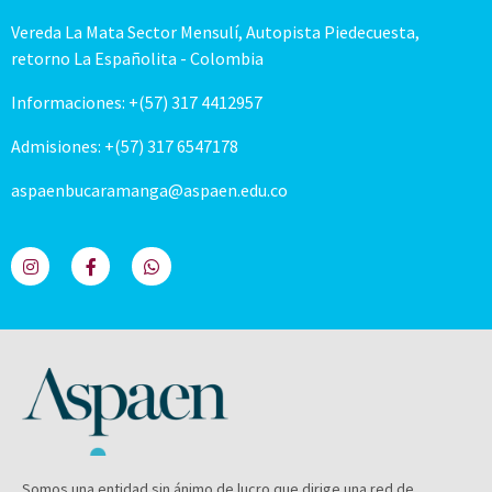
Vereda La Mata Sector Mensulí, Autopista Piedecuesta,
retorno La Españolita - Colombia
Informaciones: +(57) 317 4412957
Admisiones: +(57) 317 6547178
aspaenbucaramanga@aspaen.edu.co
Somos una entidad sin ánimo de lucro que dirige una red de