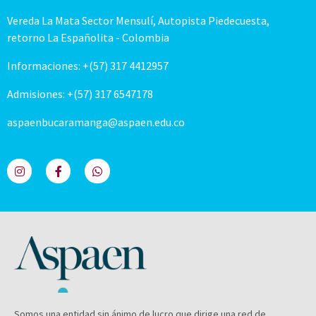
Vereda La Mata Sector Mensulí, Autopista Piedecuesta,
retorno La Españolita - Colombia
Informaciones: +(57) 317 4412957
Admisiones: +(57) 317 6547178
aspaenbucaramanga@aspaen.edu.co
Somos una entidad sin ánimo de lucro que dirige una red de