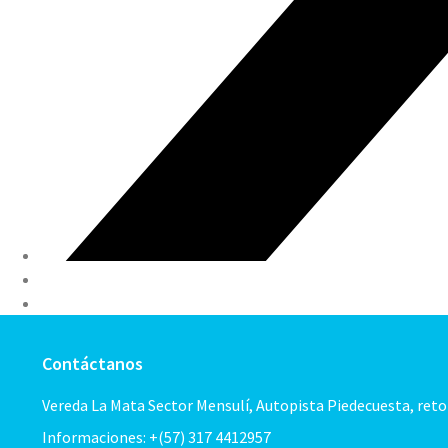
Contáctanos
Vereda La Mata Sector Mensulí, Autopista Piedecuesta, ret
Informaciones: +(57) 317 4412957