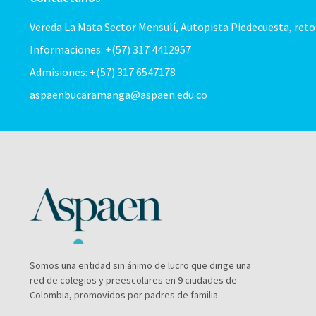
Vereda La Mata Sector Mensulí, Autopista Piedecuesta, ret
Informaciones: +(57) 317 4412957
Admisiones: +(57) 317 6547178
aspaenbucaramanga@aspaen.edu.co
Somos una entidad sin ánimo de lucro que dirige una
red de colegios y preescolares en 9 ciudades de
Colombia, promovidos por padres de familia.