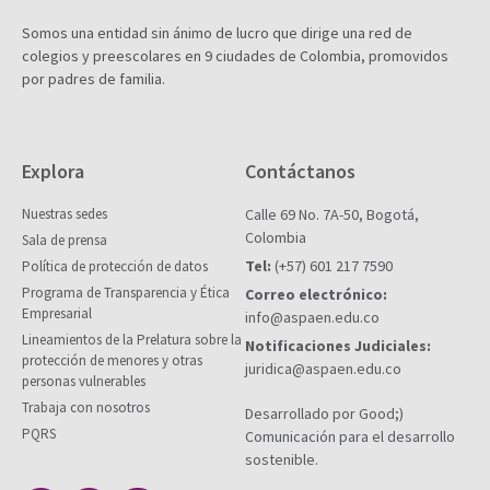
Somos una entidad sin ánimo de lucro que dirige una red de
colegios y preescolares en 9 ciudades de Colombia, promovidos
por padres de familia.
Explora
Contáctanos
Nuestras sedes
Calle 69 No. 7A-50, Bogotá,
Colombia
Sala de prensa
Tel:
(+57) 601 217 7590
Política de protección de datos
Programa de Transparencia y Ética
Correo electrónico:
Empresarial
info@aspaen.edu.co
Lineamientos de la Prelatura sobre la
Notificaciones Judiciales:
protección de menores y otras
juridica@aspaen.edu.co
personas vulnerables
Trabaja con nosotros
Desarrollado por Good;)
PQRS
Comunicación para el desarrollo
sostenible.