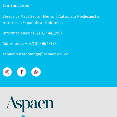
Contáctanos
Vereda La Mata Sector Mensulí, Autopista Piedecuesta,
retorno La Españolita - Colombia
Informaciones: +(57) 317 4412957
Admisiones: +(57) 317 6547178
aspaenbucaramanga@aspaen.edu.co