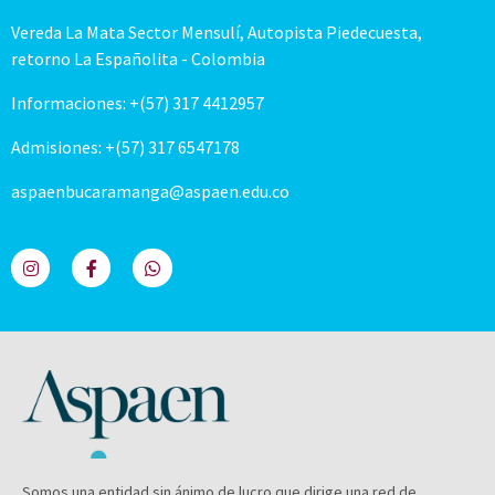
Vereda La Mata Sector Mensulí, Autopista Piedecuesta,
retorno La Españolita - Colombia
Informaciones: +(57) 317 4412957
Admisiones: +(57) 317 6547178
aspaenbucaramanga@aspaen.edu.co
Somos una entidad sin ánimo de lucro que dirige una red de