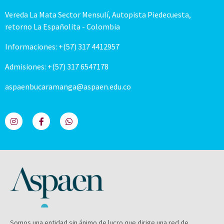
Vereda La Mata Sector Mensulí, Autopista Piedecuesta,
retorno La Españolita - Colombia
Informaciones: +(57) 317 4412957
Admisiones: +(57) 317 6547178
aspaenbucaramanga@aspaen.edu.co
Somos una entidad sin ánimo de lucro que dirige una red de