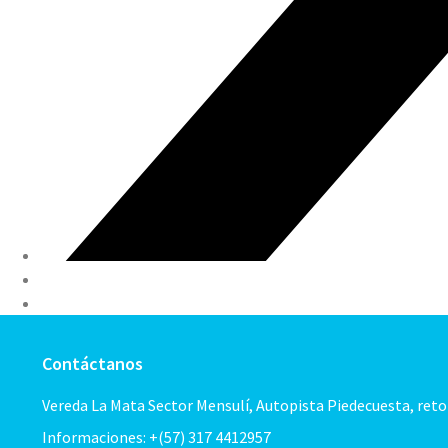
Contáctanos
Vereda La Mata Sector Mensulí, Autopista Piedecuesta, ret
Informaciones: +(57) 317 4412957