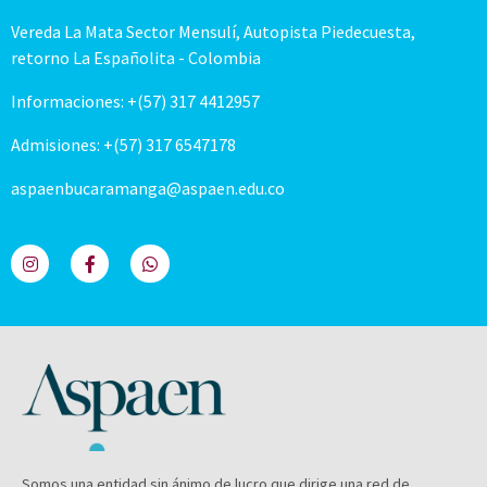
Vereda La Mata Sector Mensulí, Autopista Piedecuesta,
retorno La Españolita - Colombia
Informaciones: +(57) 317 4412957
Admisiones: +(57) 317 6547178
aspaenbucaramanga@aspaen.edu.co
Somos una entidad sin ánimo de lucro que dirige una red de