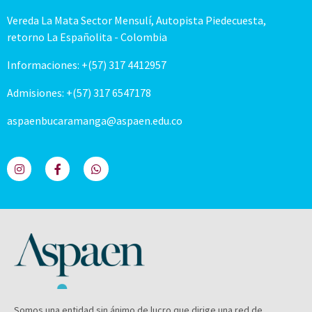
Vereda La Mata Sector Mensulí, Autopista Piedecuesta,
retorno La Españolita - Colombia
Informaciones: +(57) 317 4412957
Admisiones: +(57) 317 6547178
aspaenbucaramanga@aspaen.edu.co
Somos una entidad sin ánimo de lucro que dirige una red de