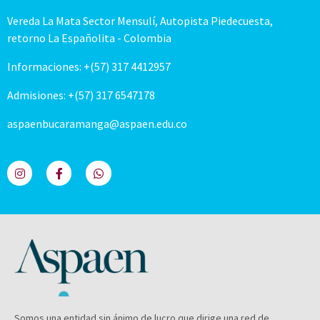
Vereda La Mata Sector Mensulí, Autopista Piedecuesta,
retorno La Españolita - Colombia
Informaciones: +(57) 317 4412957
Admisiones: +(57) 317 6547178
aspaenbucaramanga@aspaen.edu.co
Somos una entidad sin ánimo de lucro que dirige una red de