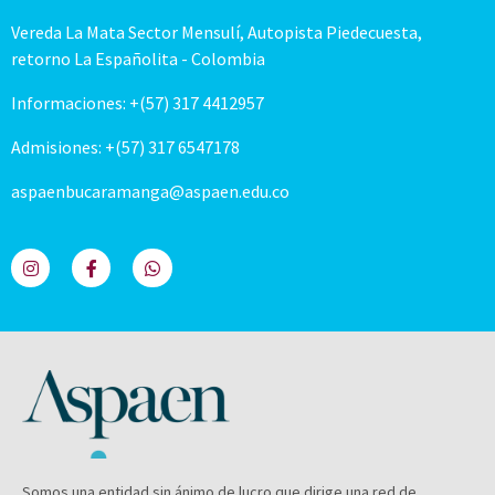
Vereda La Mata Sector Mensulí, Autopista Piedecuesta,
retorno La Españolita - Colombia
Informaciones: +(57) 317 4412957
Admisiones: +(57) 317 6547178
aspaenbucaramanga@aspaen.edu.co
Somos una entidad sin ánimo de lucro que dirige una red de