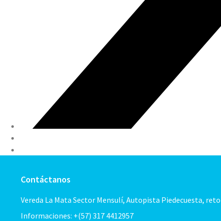
Contáctanos
Vereda La Mata Sector Mensulí, Autopista Piedecuesta, ret
Informaciones: +(57) 317 4412957