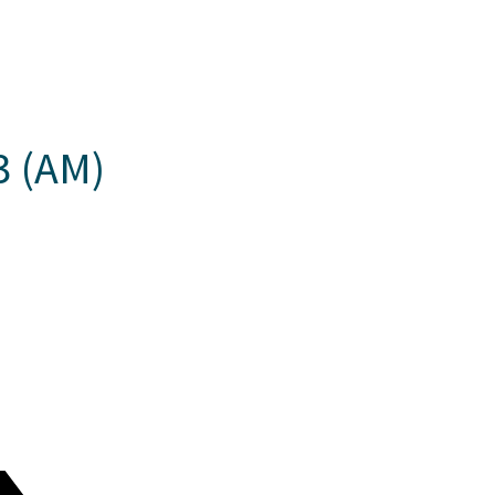
Somos Aspaen
Nuestra Red
Admision
N CANTILLANA
PROYECTO EDUCATIVO
LO QUE NOS INSPIRA
COM
 (AM)