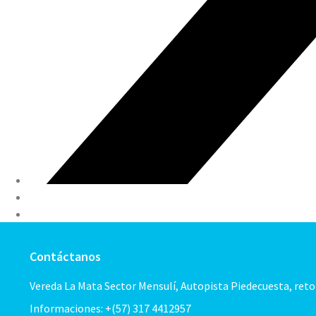
Contáctanos
Vereda La Mata Sector Mensulí, Autopista Piedecuesta, ret
Informaciones: +(57) 317 4412957