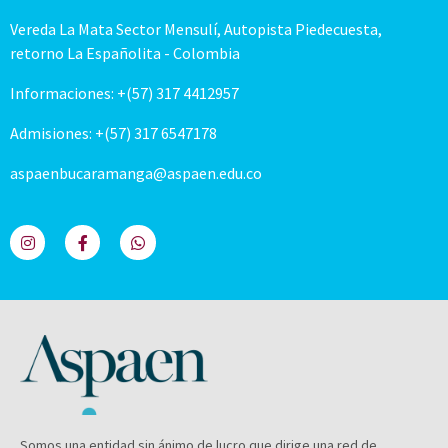
Vereda La Mata Sector Mensulí, Autopista Piedecuesta,
retorno La Españolita - Colombia
Informaciones: +(57) 317 4412957
Admisiones: +(57) 317 6547178
aspaenbucaramanga@aspaen.edu.co
Somos una entidad sin ánimo de lucro que dirige una red de