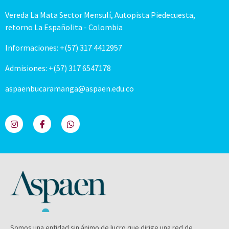
Vereda La Mata Sector Mensulí, Autopista Piedecuesta,
retorno La Españolita - Colombia
Informaciones: +(57) 317 4412957
Admisiones: +(57) 317 6547178
aspaenbucaramanga@aspaen.edu.co
Somos una entidad sin ánimo de lucro que dirige una red de