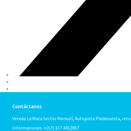
Contáctanos
Vereda La Mata Sector Mensulí, Autopista Piedecuesta, ret
Informaciones: +(57) 317 4412957