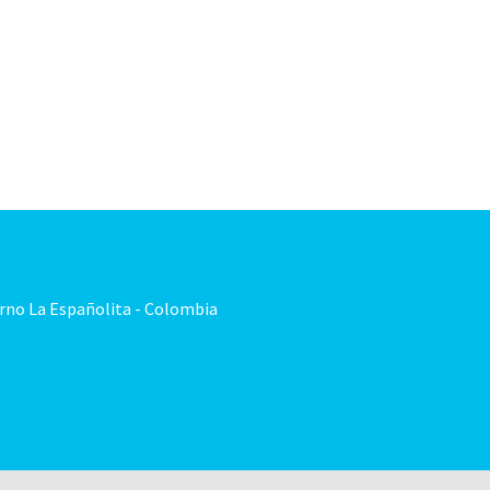
Somos Aspaen
Nuestra Red
Admision
N CANTILLANA
PROYECTO EDUCATIVO
LO QUE NOS INSPIRA
COM
orno La Españolita - Colombia