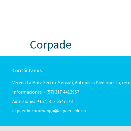
ASPAE
Corpade
Contáctanos
Vereda La Mata Sector Mensulí, Autopista Piedecuesta, ret
Informaciones: +(57) 317 4412957
Admisiones: +(57) 317 6547178
aspaenbucaramanga@aspaen.edu.co