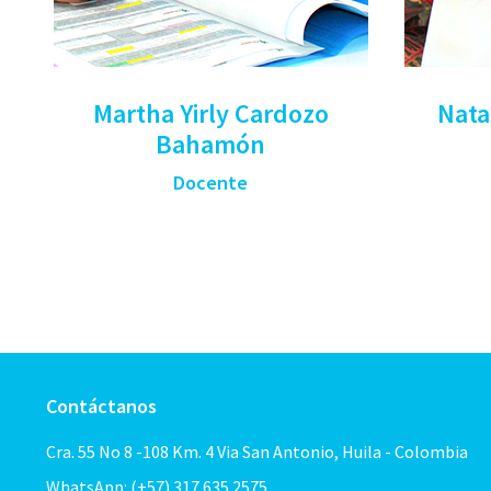
Martha Yirly Cardozo
Nata
Bahamón
Docente
Contáctanos
Cra. 55 No 8 -108 Km. 4 Via San Antonio, Huila - Colombia
WhatsApp: (+57) 317 635 2575