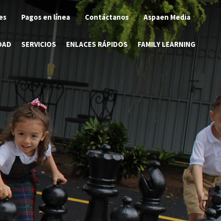
es
Pagos en línea
Contáctanos
Aspaen Media
DAD
SERVICIOS
ENLACES RÁPIDOS
FAMILY LEARNING