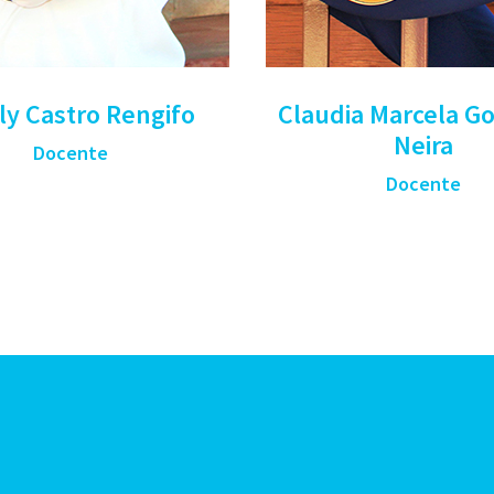
ly Castro Rengifo
Claudia Marcela G
Neira
Docente
Docente