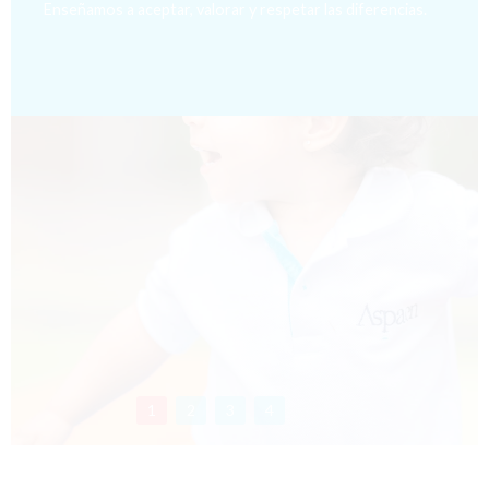
Enseñamos a aceptar, valorar y respetar las diferencias.
1
2
3
4