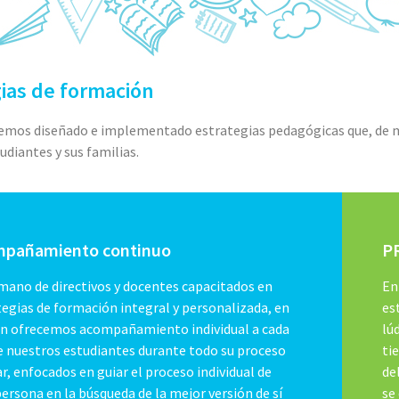
gias de formación
emos diseñado e implementado estrategias pedagógicas que, de ma
udiantes y sus familias.
pañamiento continuo
P
 mano de directivos y docentes capacitados en
En
tegias de formación integral y personalizada, en
es
n ofrecemos acompañamiento individual a cada
lú
e nuestros estudiantes durante todo su proceso
ti
r, enfocados en guiar el proceso individual de
de
ersona en la búsqueda de la mejor versión de sí
se