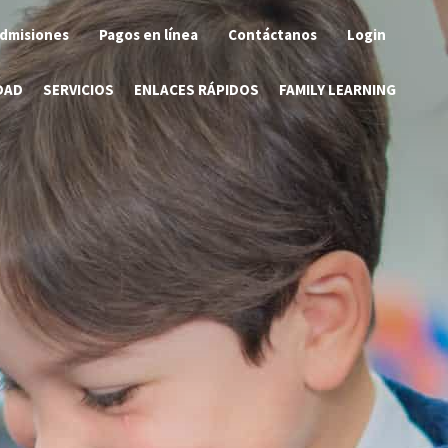
dmisiones
Pagos en línea
Contáctanos
Login
DAD
SERVICIOS
ENLACES RÁPIDOS
FAMILY LEARNING