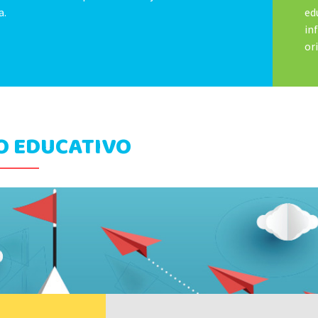
a.
ed
in
or
O EDUCATIVO