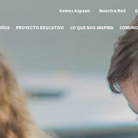
Somos Aspaen
Nuestra Red
A
VÍOS
PROYECTO EDUCATIVO
LO QUE NOS INSPIRA
COMUNI