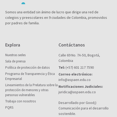
Somos una entidad sin ánimo de lucro que dirige una red de
colegios y preescolares en 9 ciudades de Colombia, promovidos
por padres de familia.
Explora
Contáctanos
Nuestras sedes
Calle 69 No. 7A-50, Bogotá,
Colombia
Sala de prensa
Tel:
(+57) 601 217 7590
Política de protección de datos
Programa de Transparencia y Ética
Correo electrónico:
Empresarial
info@aspaen.edu.co
Lineamientos de la Prelatura sobre la
Notificaciones Judiciales:
protección de menores y otras
juridica@aspaen.edu.co
personas vulnerables
Trabaja con nosotros
Desarrollado por Good;)
PQRS
Comunicación para el desarrollo
sostenible.