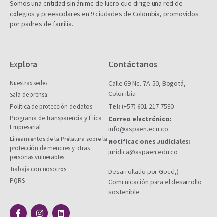
Somos una entidad sin ánimo de lucro que dirige una red de
colegios y preescolares en 9 ciudades de Colombia, promovidos
por padres de familia.
Explora
Contáctanos
Nuestras sedes
Calle 69 No. 7A-50, Bogotá,
Colombia
Sala de prensa
Tel:
(+57) 601 217 7590
Política de protección de datos
Programa de Transparencia y Ética
Correo electrónico:
Empresarial
info@aspaen.edu.co
Lineamientos de la Prelatura sobre la
Notificaciones Judiciales:
protección de menores y otras
juridica@aspaen.edu.co
personas vulnerables
Trabaja con nosotros
Desarrollado por Good;)
PQRS
Comunicación para el desarrollo
sostenible.