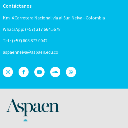
Contáctanos
Km. 4 Carretera Nacional vía al Sur, Neiva - Colombia
WhatsApp: (+57) 317 664 5678
Tel.: (+57) 608 873 0042
aspaenneiva@aspaen.edu.co