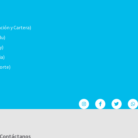
ación y Cartera)
lu)
y)
ia)
porte)
Contáctanos