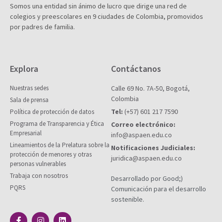
Somos una entidad sin ánimo de lucro que dirige una red de
colegios y preescolares en 9 ciudades de Colombia, promovidos
por padres de familia.
Explora
Contáctanos
Nuestras sedes
Calle 69 No. 7A-50, Bogotá,
Colombia
Sala de prensa
Tel:
(+57) 601 217 7590
Política de protección de datos
Programa de Transparencia y Ética
Correo electrónico:
Empresarial
info@aspaen.edu.co
Lineamientos de la Prelatura sobre la
Notificaciones Judiciales:
protección de menores y otras
juridica@aspaen.edu.co
personas vulnerables
Trabaja con nosotros
Desarrollado por Good;)
PQRS
Comunicación para el desarrollo
sostenible.