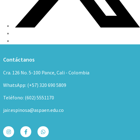
Contáctanos
Cra. 126 No. 5-100 Pance, Cali - Colombia
WhatsApp: (+57) 320 690 5809
Teléfono: (602) 5551170
jair.espinosa@aspaen.edu.co