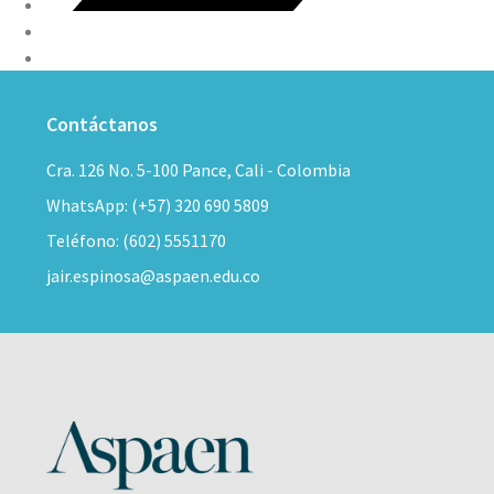
Contáctanos
Cra. 126 No. 5-100 Pance, Cali - Colombia
WhatsApp: (+57) 320 690 5809
Teléfono: (602) 5551170
jair.espinosa@aspaen.edu.co