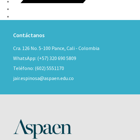
Contáctanos
Cra. 126 No. 5-100 Pance, Cali - Colombia
WhatsApp: (+57) 320 690 5809
Teléfono: (602) 5551170
jair.espinosa@aspaen.edu.co