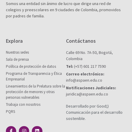
Somos una entidad sin ánimo de lucro que dirige una red de
colegios y preescolares en 9 ciudades de Colombia, promovidos
por padres de familia.
Explora
Contáctanos
Nuestras sedes
Calle 69 No. 7A-50, Bogotá,
Colombia
Sala de prensa
Tel:
(+57) 601 217 7590
Política de protección de datos
Programa de Transparencia y Ética
Correo electrónico:
Empresarial
info@aspaen.edu.co
Lineamientos de la Prelatura sobre la
Notificaciones Judiciales:
protección de menores y otras
juridica@aspaen.edu.co
personas vulnerables
Trabaja con nosotros
Desarrollado por Good;)
PQRS
Comunicación para el desarrollo
sostenible.