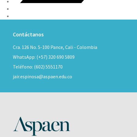
Contáctanos
Cra. 126 No. 5-100 Pance, Cali - Colombia
WhatsApp: (+57) 320 690 5809
Teléfono: (602) 5551170
jair.espinosa@aspaen.edu.co