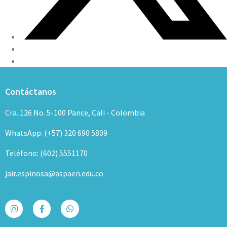
Contáctanos
Cra. 126 No. 5-100 Pance, Cali - Colombia
WhatsApp: (+57) 320 690 5809
Teléfono: (602) 5551170
jair.espinosa@aspaen.edu.co