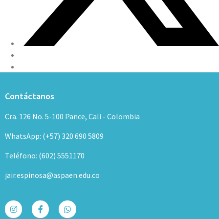
Contáctanos
Cra. 126 No. 5-100 Pance, Cali - Colombia
WhatsApp: (+57) 320 690 5809
Teléfono: (602) 5551170
jair.espinosa@aspaen.edu.co