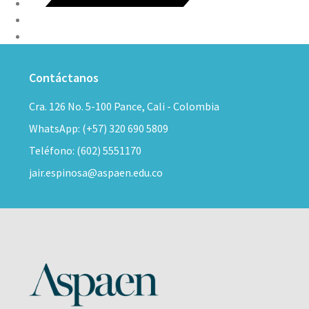
Contáctanos
Cra. 126 No. 5-100 Pance, Cali - Colombia
WhatsApp: (+57) 320 690 5809
Teléfono: (602) 5551170
jair.espinosa@aspaen.edu.co