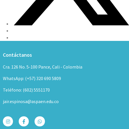
Contáctanos
Cra. 126 No. 5-100 Pance, Cali - Colombia
WhatsApp: (+57) 320 690 5809
Teléfono: (602) 5551170
jair.espinosa@aspaen.edu.co