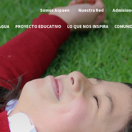
Somos Aspaen
Nuestra Red
Admision
AGUA
PROYECTO EDUCATIVO
LO QUE NOS INSPIRA
COMUNI