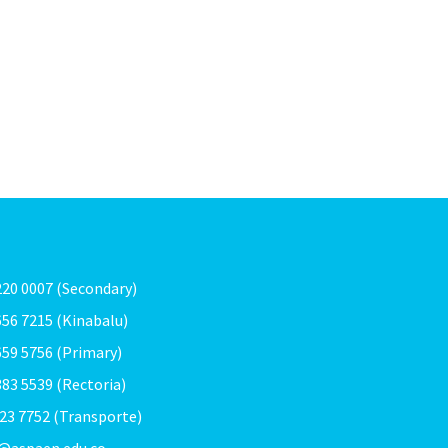
 220 0007 (Secondary)
 656 7215 (Kinabalu)
 659 5756 (Primary)
 383 5539 (Rectoria)
023 7752 (Transporte)