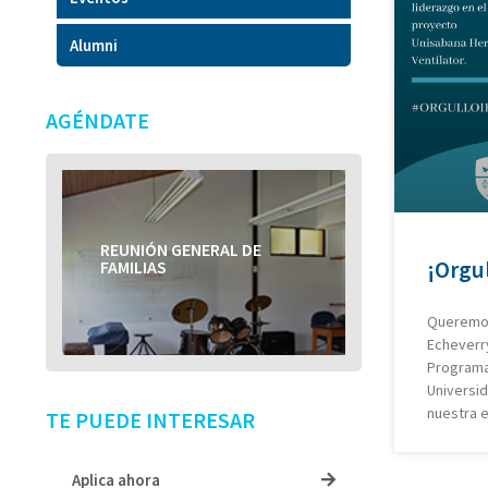
Alumni
AGÉNDATE
REUNIÓN GENERAL DE
REUNIÓN GENERAL DE
¡Orgul
FAMILIAS
FAMILIAS
Queremos 
Echeverry
Programa
Universi
nuestra 
TE PUEDE INTERESAR
Aplica ahora