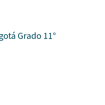
Somos Aspaen
Nuestra Red
Admisi
 HORIZONTES
PROYECTO EDUCATIVO
LO QUE NOS INSPIRA
COM
gotá Grado 11°