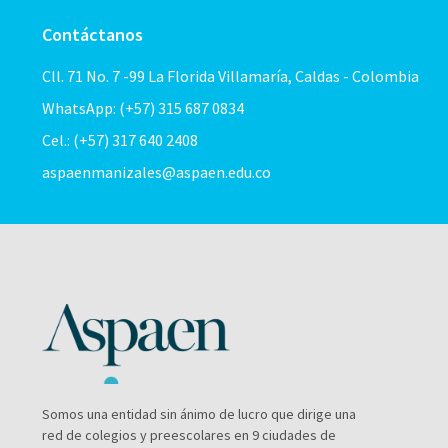
Contáctanos
Cll. 71 No. 7 -99 La Florida Villamaría, Caldas - Colombia
WhatsApp: (+57) 315 687 0834
Cel.: (+57) 317 640 2408
aspaenmanizales@aspaen.edu.co
Somos una entidad sin ánimo de lucro que dirige una
red de colegios y preescolares en 9 ciudades de