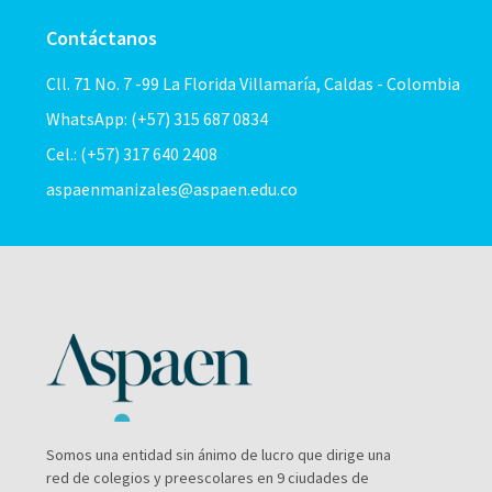
Contáctanos
Cll. 71 No. 7 -99 La Florida Villamaría, Caldas - Colombia
WhatsApp: (+57) 315 687 0834
Cel.: (+57) 317 640 2408
aspaenmanizales@aspaen.edu.co
Somos una entidad sin ánimo de lucro que dirige una
red de colegios y preescolares en 9 ciudades de