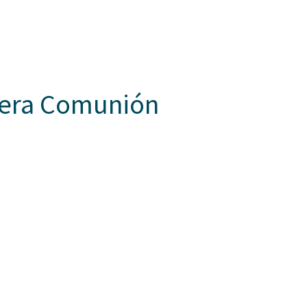
Somos Aspaen
Nuestra Red
Admisi
 HORIZONTES
PROYECTO EDUCATIVO
LO QUE NOS INSPIRA
COM
mera Comunión