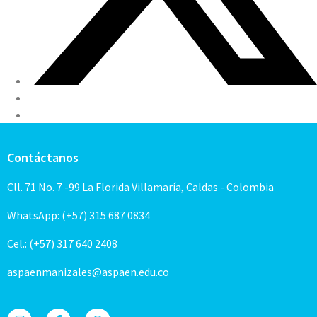
Contáctanos
Cll. 71 No. 7 -99 La Florida Villamaría, Caldas - Colombia
WhatsApp: (+57) 315 687 0834
Cel.: (+57) 317 640 2408
aspaenmanizales@aspaen.edu.co