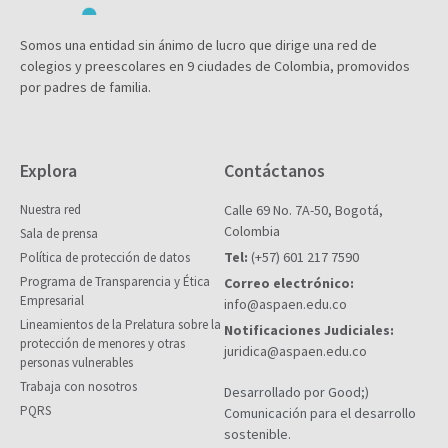
Somos una entidad sin ánimo de lucro que dirige una red de
colegios y preescolares en 9 ciudades de Colombia, promovidos
por padres de familia.
Explora
Contáctanos
Nuestra red
Calle 69 No. 7A-50, Bogotá,
Colombia
Sala de prensa
Tel:
(+57) 601 217 7590
Política de protección de datos
Programa de Transparencia y Ética
Correo electrónico:
Empresarial
info@aspaen.edu.co
Lineamientos de la Prelatura sobre la
Notificaciones Judiciales:
protección de menores y otras
juridica@aspaen.edu.co
personas vulnerables
Trabaja con nosotros
Desarrollado por Good;)
PQRS
Comunicación para el desarrollo
sostenible.