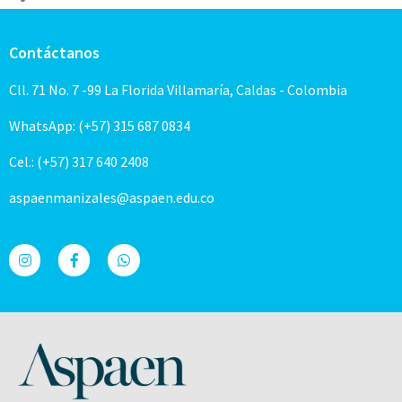
Contáctanos
Cll. 71 No. 7 -99 La Florida Villamaría, Caldas - Colombia
WhatsApp: (+57) 315 687 0834
Cel.: (+57) 317 640 2408
aspaenmanizales@aspaen.edu.co