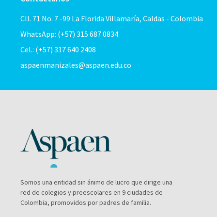
Cll. 71 No. 7 -99 La Florida Villamaría, Caldas - Colombia
WhatsApp: (+57) 315 687 0834
Cel.: (+57) 317 640 2408
aspaenmanizales@aspaen.edu.co
Somos una entidad sin ánimo de lucro que dirige una
red de colegios y preescolares en 9 ciudades de
Colombia, promovidos por padres de familia.