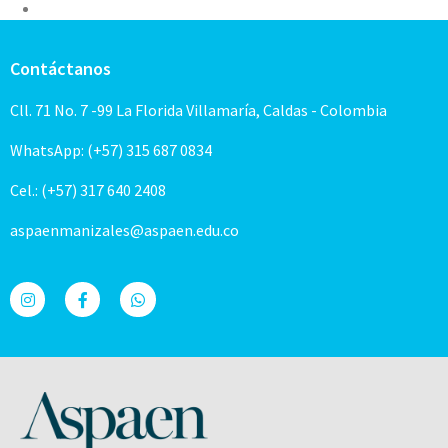
Contáctanos
Cll. 71 No. 7 -99 La Florida Villamaría, Caldas - Colombia
WhatsApp: (+57) 315 687 0834
Cel.: (+57) 317 640 2408
aspaenmanizales@aspaen.edu.co