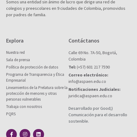
Somos una entidad sin ánimo de lucro que dirige una red de
colegios y preescolares en 9 ciudades de Colombia, promovidos
por padres de familia.
Explora
Contáctanos
Nuestra red
Calle 69 No. 7A-50, Bogotá,
Colombia
Sala de prensa
Tel:
(+57) 601 217 7590
Política de protección de datos
Programa de Transparencia y Ética
Correo electrónico:
Empresarial
info@aspaen.edu.co
Lineamientos de la Prelatura sobre la
Notificaciones Judiciales:
protección de menores y otras
juridica@aspaen.edu.co
personas vulnerables
Trabaja con nosotros
Desarrollado por Good;)
PQRS
Comunicación para el desarrollo
sostenible.