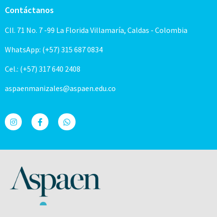
Contáctanos
Cll. 71 No. 7 -99 La Florida Villamaría, Caldas - Colombia
WhatsApp: (+57) 315 687 0834
Cel.: (+57) 317 640 2408
aspaenmanizales@aspaen.edu.co