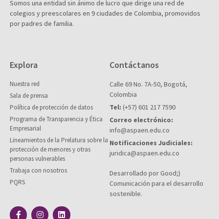
Somos una entidad sin ánimo de lucro que dirige una red de
colegios y preescolares en 9 ciudades de Colombia, promovidos
por padres de familia.
Explora
Contáctanos
Nuestra red
Calle 69 No. 7A-50, Bogotá,
Colombia
Sala de prensa
Tel:
(+57) 601 217 7590
Política de protección de datos
Programa de Transparencia y Ética
Correo electrónico:
Empresarial
info@aspaen.edu.co
Lineamientos de la Prelatura sobre la
Notificaciones Judiciales:
protección de menores y otras
juridica@aspaen.edu.co
personas vulnerables
Trabaja con nosotros
Desarrollado por Good;)
PQRS
Comunicación para el desarrollo
sostenible.