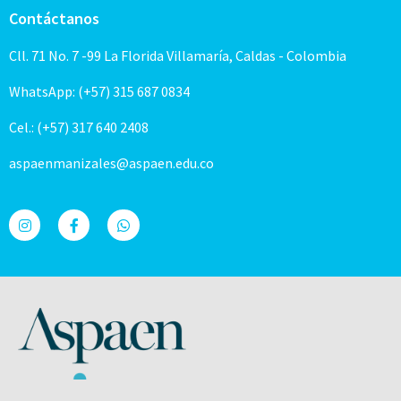
Contáctanos
Cll. 71 No. 7 -99 La Florida Villamaría, Caldas - Colombia
WhatsApp: (+57) 315 687 0834
Cel.: (+57) 317 640 2408
aspaenmanizales@aspaen.edu.co