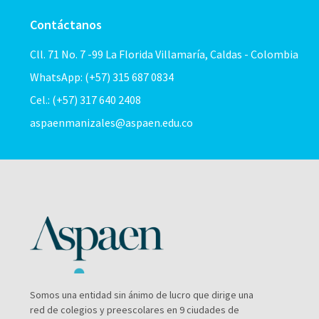
Contáctanos
Cll. 71 No. 7 -99 La Florida Villamaría, Caldas - Colombia
WhatsApp: (+57) 315 687 0834
Cel.: (+57) 317 640 2408
aspaenmanizales@aspaen.edu.co
Somos una entidad sin ánimo de lucro que dirige una
red de colegios y preescolares en 9 ciudades de