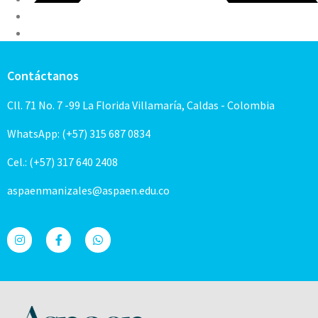
Contáctanos
Cll. 71 No. 7 -99 La Florida Villamaría, Caldas - Colombia
WhatsApp: (+57) 315 687 0834
Cel.: (+57) 317 640 2408
aspaenmanizales@aspaen.edu.co