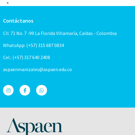
Contáctanos
Cll. 71 No. 7 -99 La Florida Villamaría, Caldas - Colombia
WhatsApp: (+57) 315 687 0834
Cel.: (+57) 317 640 2408
aspaenmanizales@aspaen.edu.co