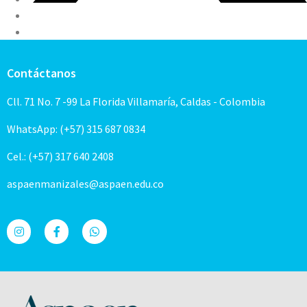
Contáctanos
Cll. 71 No. 7 -99 La Florida Villamaría, Caldas - Colombia
WhatsApp: (+57) 315 687 0834
Cel.: (+57) 317 640 2408
aspaenmanizales@aspaen.edu.co