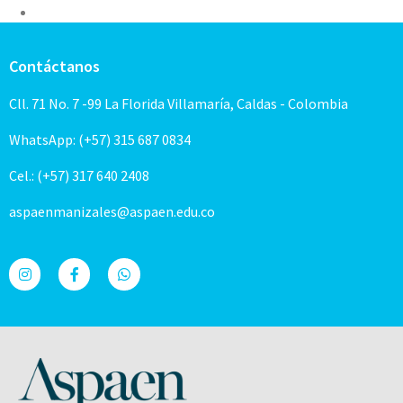
Contáctanos
Cll. 71 No. 7 -99 La Florida Villamaría, Caldas - Colombia
WhatsApp: (+57) 315 687 0834
Cel.: (+57) 317 640 2408
aspaenmanizales@aspaen.edu.co