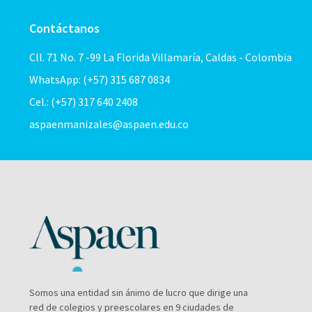
Contáctanos
Cll. 71 No. 7 -99 La Florida Villamaría, Caldas - Colombia
WhatsApp: (+57) 315 687 0834
Cel.: (+57) 317 640 2408
aspaenmanizales@aspaen.edu.co
Somos una entidad sin ánimo de lucro que dirige una
red de colegios y preescolares en 9 ciudades de