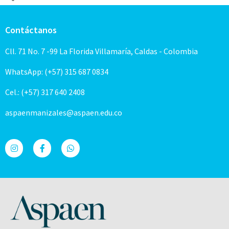
Contáctanos
Cll. 71 No. 7 -99 La Florida Villamaría, Caldas - Colombia
WhatsApp: (+57) 315 687 0834
Cel.: (+57) 317 640 2408
aspaenmanizales@aspaen.edu.co