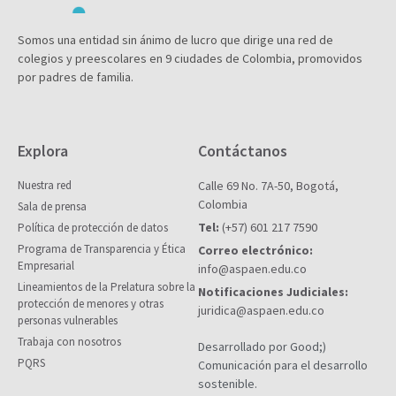
Somos una entidad sin ánimo de lucro que dirige una red de
colegios y preescolares en 9 ciudades de Colombia, promovidos
por padres de familia.
Explora
Contáctanos
Nuestra red
Calle 69 No. 7A-50, Bogotá,
Colombia
Sala de prensa
Tel:
(+57) 601 217 7590
Política de protección de datos
Programa de Transparencia y Ética
Correo electrónico:
Empresarial
info@aspaen.edu.co
Lineamientos de la Prelatura sobre la
Notificaciones Judiciales:
protección de menores y otras
juridica@aspaen.edu.co
personas vulnerables
Trabaja con nosotros
Desarrollado por Good;)
PQRS
Comunicación para el desarrollo
sostenible.